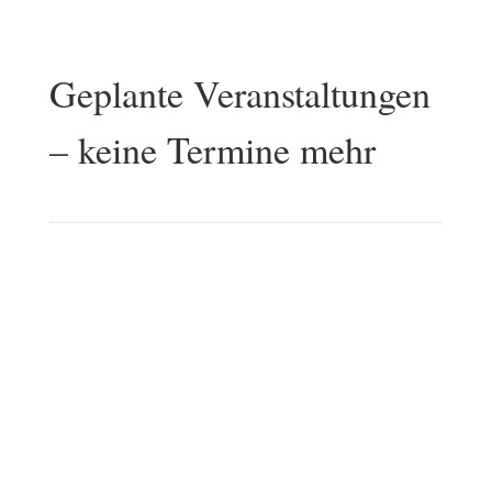
Geplante Veranstaltungen
– keine Termine mehr
Ein letzter Kurs im Juni 2026,
danach: Kein Windelfrei mehr
Im Jahr 2025 habe ich mich entschieden,
meine Tätigkeit als Windelfrei-Coach zu