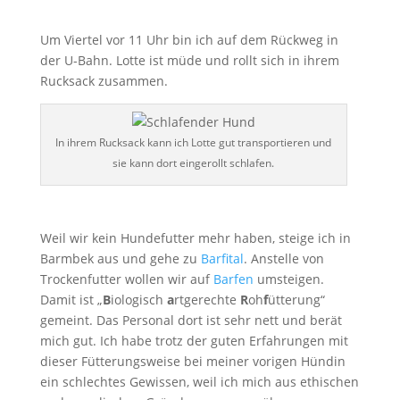
Um Viertel vor 11 Uhr bin ich auf dem Rückweg in
der U-Bahn. Lotte ist müde und rollt sich in ihrem
Rucksack zusammen.
In ihrem Rucksack kann ich Lotte gut transportieren und
sie kann dort eingerollt schlafen.
Weil wir kein Hundefutter mehr haben, steige ich in
Barmbek aus und gehe zu
Barfital
. Anstelle von
Trockenfutter wollen wir auf
Barfen
umsteigen.
Damit ist „
B
iologisch
a
rtgerechte
R
oh
f
ütterung“
gemeint. Das Personal dort ist sehr nett und berät
mich gut. Ich habe trotz der guten Erfahrungen mit
dieser Fütterungsweise bei meiner vorigen Hündin
ein schlechtes Gewissen, weil ich mich aus ethischen