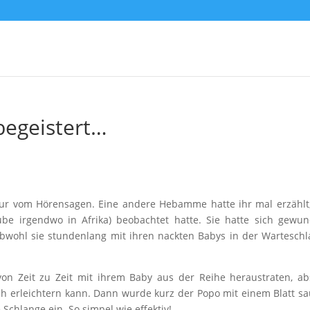
egeistert…
ur vom Hörensagen. Eine andere Hebamme hatte ihr mal erzählt
ube irgendwo in Afrika) beobachtet hatte. Sie hatte sich gewun
bwohl sie stundenlang mit ihren nackten Babys in der Wartesch
on Zeit zu Zeit mit ihrem Baby aus der Reihe heraustraten, ab
ich erleichtern kann. Dann wurde kurz der Popo mit einem Blatt s
 Schlange ein. So simpel wie effektiv!