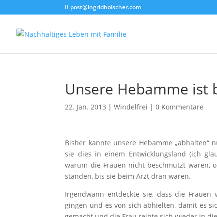
post@ingridholscher.com
Unsere Hebamme ist b
22. Jan. 2013
|
Windelfrei
|
0 Kommentare
Bisher kannte unsere Hebamme „abhalten“ n
sie dies in einem Entwicklungsland (ich gla
warum die Frauen nicht beschmutzt waren, o
standen, bis sie beim Arzt dran waren.
Irgendwann entdeckte sie, dass die Frauen v
gingen und es von sich abhielten, damit es s
gemacht und die Frau reihte sich wieder in die