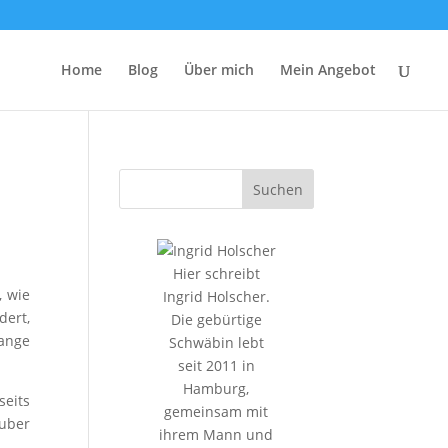
Home
Blog
Über mich
Mein Angebot
Hier schreibt
, wie
Ingrid Holscher.
dert,
Die gebürtige
lange
Schwäbin lebt
seit 2011 in
Hamburg,
seits
gemeinsam mit
auber
ihrem Mann und