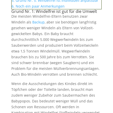
5.
Grund Nr. 5: Windelfrei ist individuell anpassbar
6.
Noch ein paar Anmerkungen
Grund Nr. 1: Windelfrei ist gut für die Umwelt
Die meisten Windelfrei-Eltern benutzen zwar
Windeln als
Backup
, aber sie benötigen langfristig
gesehen weniger Windeln als Eltern von Vollzeit-
gewickelten Babys.
Ein Baby braucht
durchschnittlich 5.000 Wegwerfwindeln bis zum
Sauberwerden und produziert beim Vollzeitwickeln
etwa 1,5 Tonnen Windelmüll
.
Wegwerfwindeln
brauchen bis zu 500 Jahre bis zum Verrotten. Sie
sind schwer brennbar (wegen Saugkern) und ein
Problem für die meisten Müllverbrennungsanlagen.
Auch Bio-Windeln verrotten und brennen schlecht.
Wenn die Ausscheidungen des Kindes direkt im
Töpfchen oder der Toilette landen, braucht man
zudem weniger Zubehör zum Saubermachen des
Babypopos. Das bedeutet weniger Müll und das
Schonen von Ressourcen. Oft werden in
Kombination mit Windelfrei Stoffwindeln verwendet,